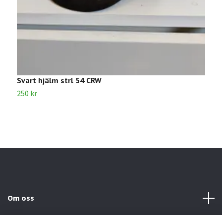
Svart hjälm strl 54 CRW
L
250 kr
1
Om oss