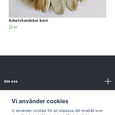
Arbetshandskar barn
R
20 kr
5
Om oss
Kundtjänst
Vi använder cookies
Kontakta oss
Vi använder cookies för att anpassa det innehåll som