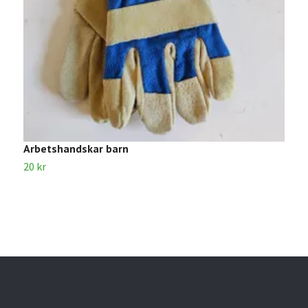
Arbetshandskar barn
R
20 kr
5