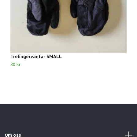
Trefingervantar SMALL
V
30 kr
3
Om oss