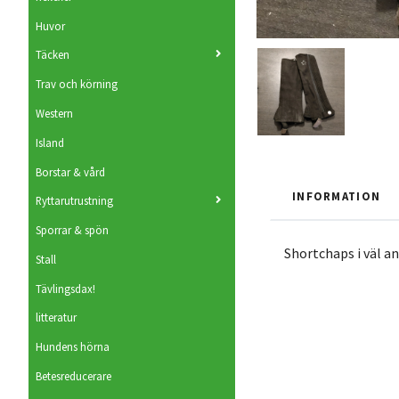
Huvor
Täcken
Trav och körning
Western
Island
Borstar & vård
INFORMATION
Ryttarutrustning
Sporrar & spön
Shortchaps i väl an
Stall
Tävlingsdax!
litteratur
Hundens hörna
Betesreducerare