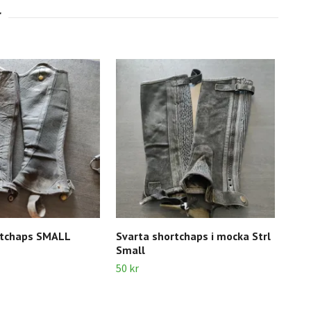
rtchaps SMALL
Svarta shortchaps i mocka Strl
Sva
Small
150 
50 kr