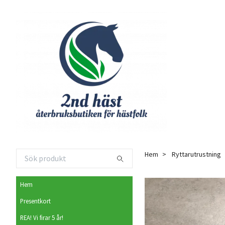
Hem
Ryttarutrustning
Hem
Presentkort
REA! Vi firar 5 år!