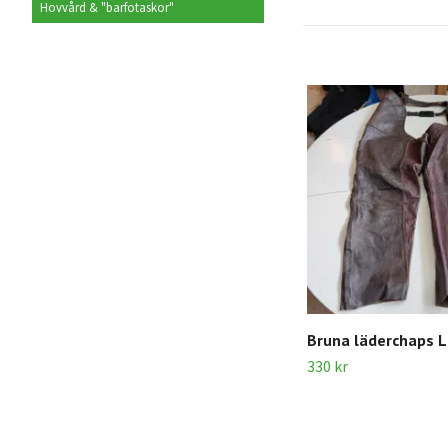
Hovvård & "barfotaskor"
Bruna läderchaps L
330 kr