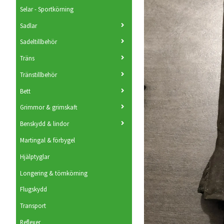
Selar - Sportkörning
Sadlar
Sadeltillbehör
Träns
Tränstillbehör
Bett
Grimmor & grimskaft
Benskydd & lindor
Martingal & förbygel
Hjälptyglar
Longering & tömkörning
Flugskydd
Transport
Reflexer