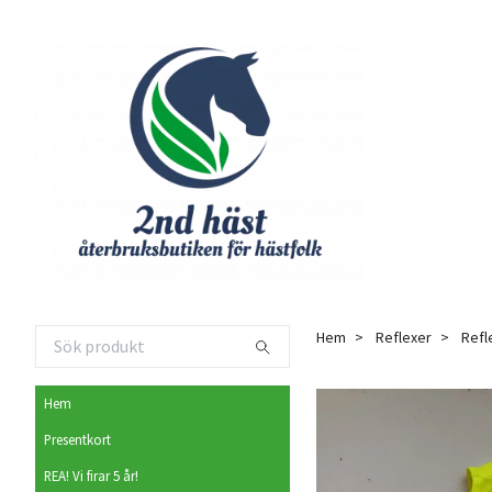
Hem
Reflexer
Refl
Hem
Presentkort
REA! Vi firar 5 år!