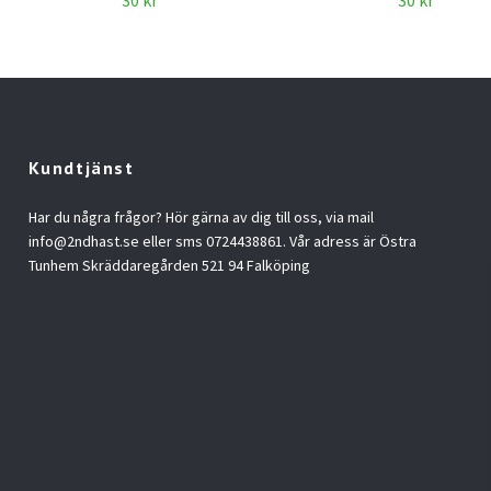
30 kr
30 kr
Kundtjänst
Har du några frågor? Hör gärna av dig till oss, via mail
info@2ndhast.se
eller sms 0724438861. Vår adress är Östra
Tunhem Skräddaregården 521 94 Falköping