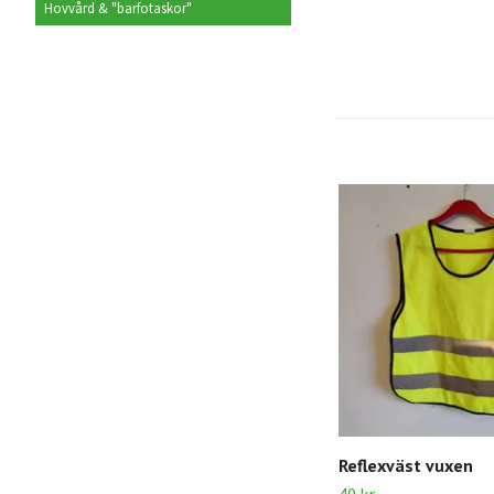
Hovvård & "barfotaskor"
Reflexväst vuxen