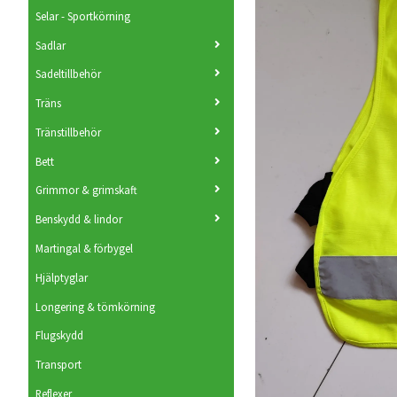
Selar - Sportkörning
Sadlar
Sadeltillbehör
Träns
Tränstillbehör
Bett
Grimmor & grimskaft
Benskydd & lindor
Martingal & förbygel
Hjälptyglar
Longering & tömkörning
Flugskydd
Transport
Reflexer