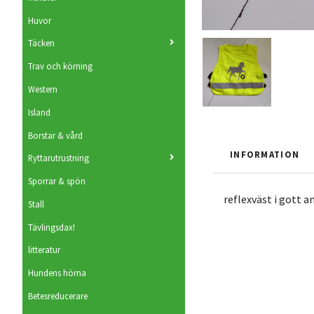
Huvor
Täcken
Trav och körning
Western
Island
Borstar & vård
INFORMATION
Ryttarutrustning
Sporrar & spön
reflexväst i gott a
Stall
Tävlingsdax!
litteratur
Hundens hörna
Betesreducerare