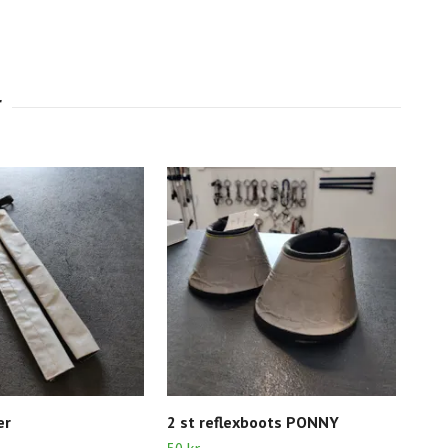
er
2 st reflexboots PONNY
Län