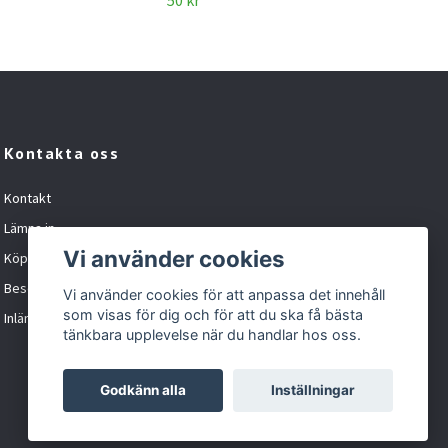
50 kr
150 
Kontakta oss
Kontakt
Lämna in
Vi använder cookies
Köpvillkor
Besöka oss
Vi använder cookies för att anpassa det innehåll
som visas för dig och för att du ska få bästa
Inlämningskund formulär
tänkbara upplevelse när du handlar hos oss.
Godkänn alla
Inställningar