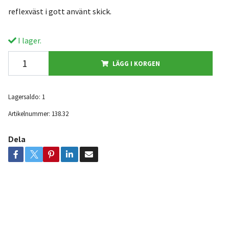
reflexväst i gott använt skick.
I lager.
LÄGG I KORGEN
Lagersaldo:
1
Artikelnummer:
138.32
Dela