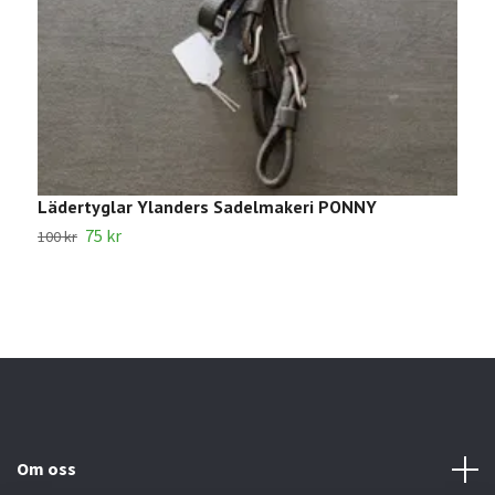
Lädertyglar Ylanders Sadelmakeri PONNY
1
75 kr
100 kr
2
Om oss