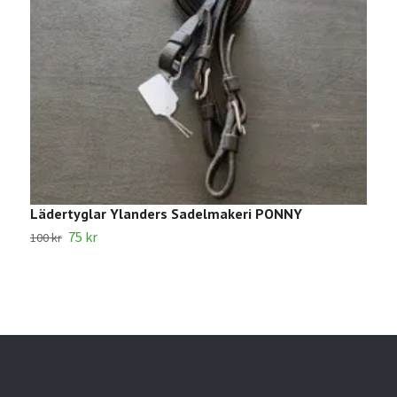
Lädertyglar Ylanders Sadelmakeri PONNY
1
75 kr
100 kr
2