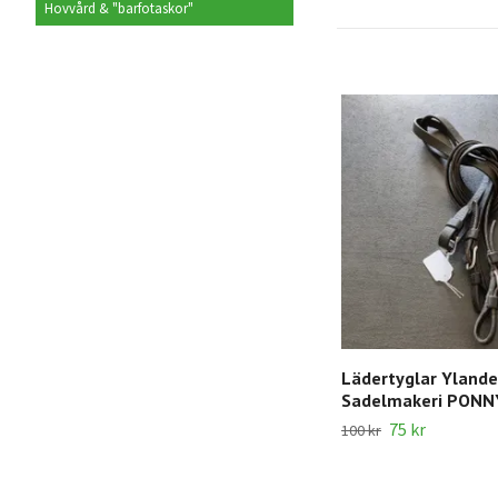
Hovvård & "barfotaskor"
Lädertyglar Ylande
Sadelmakeri PONN
75 kr
100 kr