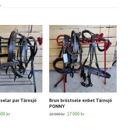
selar par Tärnsjö
Brun bröstsele enbet Tärnsjö
PONNY
000 kr
17 000 kr
20 000 kr