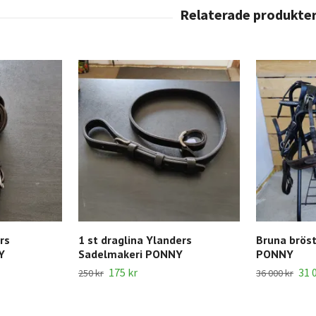
rs
1 st draglina Ylanders
Bruna bröst
Y
Sadelmakeri PONNY
PONNY
175 kr
31 
250 kr
36 000 kr