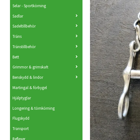
Selar - Sportkörning
Sadlar
Sadeltillbehör
Träns
Tränstillbehör
Bett
Grimmor & grimskaft
Benskydd & lindor
Martingal & förbygel
Hjälptyglar
Longering & tömkörning
Flugskydd
Transport
Reflexer