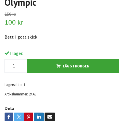
Olympic
150 kr
100 kr
Bett i gott skick
I lager.
LÄGG I KORGEN
Lagersaldo:
1
Artikelnummer:
24.63
Dela