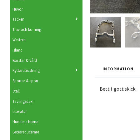
Huvor
Täcken
Trav och körning
Western
Island
Borstar & vård
INFORMATION
Ryttarutrustning
Sporrar & spön
Bett i gott skick
Stall
Tävlingsdax!
litteratur
Hundens hörna
Betesreducerare