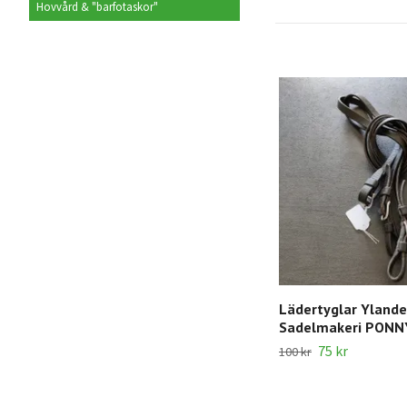
Hovvård & "barfotaskor"
Lädertyglar Ylande
Sadelmakeri PONN
75 kr
100 kr