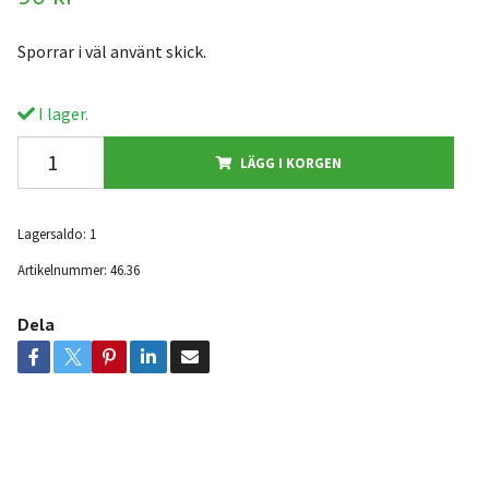
Sporrar i väl använt skick.
I lager.
LÄGG I KORGEN
Lagersaldo:
1
Artikelnummer:
46.36
Dela