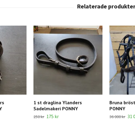
rs
1 st draglina Ylanders
Bruna bröst
Y
Sadelmakeri PONNY
PONNY
175 kr
31 
250 kr
36 000 kr