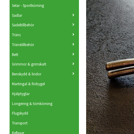
Selar - Sportkörning
Sadlar
Sadeltillbehör
Träns
Tränstillbehör
Bett
Grimmor & grimskaft
Benskydd & lindor
Martingal & förbygel
Hjälptyglar
Longering & tömkörning
Flugskydd
Transport
Reflexer