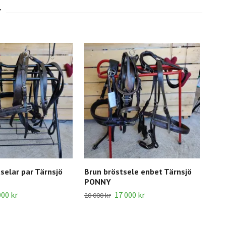
selar par Tärnsjö
Brun bröstsele enbet Tärnsjö
PONNY
000 kr
17 000 kr
20 000 kr