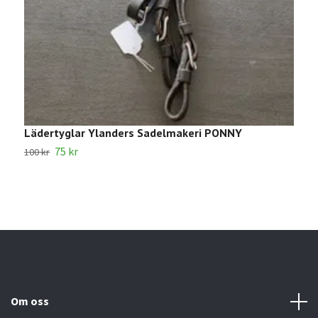
Lädertyglar Ylanders Sadelmakeri PONNY
1
75 kr
100 kr
2
Om oss