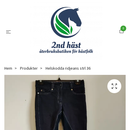
0
Hem
Produkter
Helskodda ridjeans strl 36