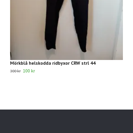
Mörkblå helskodda ridbyxor CRW strl 44
G
100 kr
1
300 kr