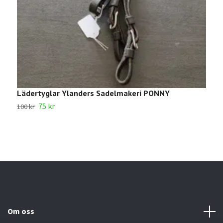
Lädertyglar Ylanders Sadelmakeri PONNY
1
75 kr
100 kr
2
Om oss