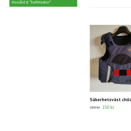
Hovvård & "barfotaskor"
Säkerhetsväst chil
150 kr
250 kr