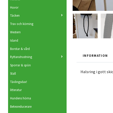
Huvor
Täcken
Trav och körning
Western
Island
Borstar & vård
INFORMATION
Ryttarutrustning
Sporrar & spön
Halsring i gott skic
Stall
Tävlingsdax!
litteratur
Hundens hörna
Betesreducerare