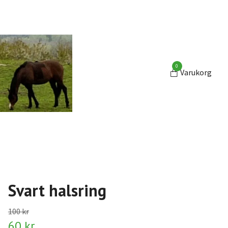
0
Varukorg
Svart halsring
100 kr
60 kr