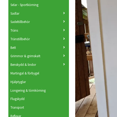
Selar - Sportkörning
Sadlar
Sadeltillbehör
Träns
Tränstillbehör
Bett
Grimmor & grimskaft
Benskydd & lindor
Martingal & förbygel
Hjälptyglar
Longering & tömkörning
Flugskydd
Transport
Reflexer