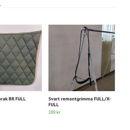
brak BR FULL
Svart remontgrimma FULL/X-
Sva
FULL
cm 
100 kr
100 