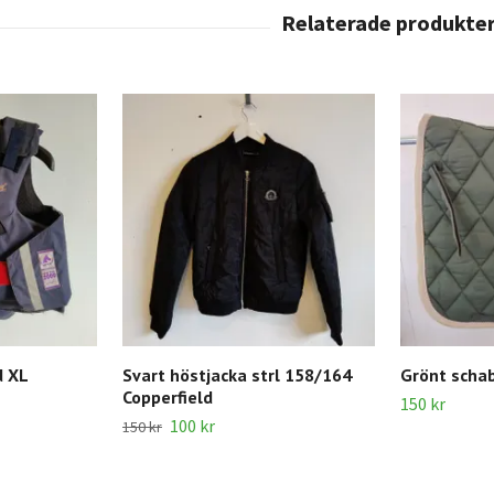
d XL
Svart höstjacka strl 158/164
Grönt scha
Copperfield
150 kr
100 kr
150 kr