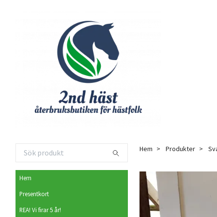
Hem
Produkter
Sva
Hem
Presentkort
REA! Vi firar 5 år!