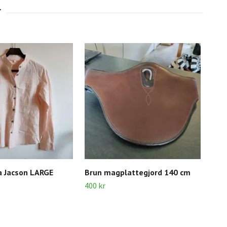
a Jacson LARGE
Brun magplattegjord 140 cm
Sen
400 kr
60 k