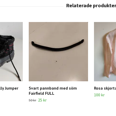
lly Jumper
Svart pannband med söm
Rosa skjort
Fairfield FULL
100 kr
25 kr
50 kr