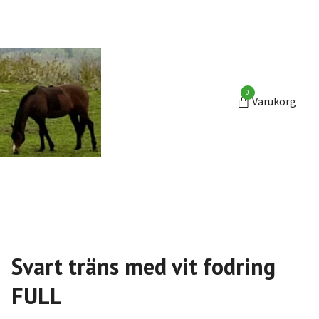
0
Varukorg
Svart träns med vit fodring
FULL