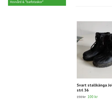
Hovvård & "barfotaskor"
Svart stallkänga Jo
strl 36
100 kr
150 kr