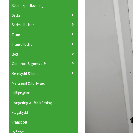
Selar - Sportkörning
Sadlar
Sadeltillbehör
Träns
Tränstillbehör
Bett
Grimmor & grimskaft
Benskydd & lindor
Martingal & förbygel
Hjälptyglar
Longering & tömkörning
Flugskydd
Transport
Reflexer