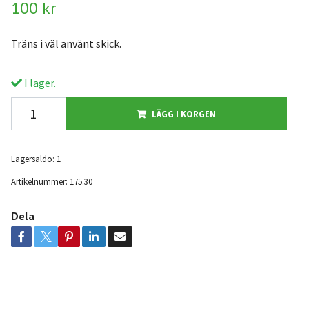
100 kr
Träns i väl använt skick.
I lager.
LÄGG I KORGEN
Lagersaldo:
1
Artikelnummer:
175.30
Dela