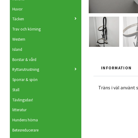
Huvor
Täcken
Trav och körning
Western
Island
Borstar & vård
INFORMATION
Ryttarutrustning
Sporrar & spön
Träns i väl använt s
Stall
Tävlingsdax!
litteratur
Hundens hörna
Betesreducerare