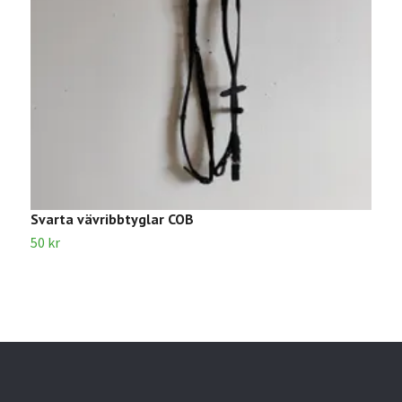
Svarta vävribbtyglar COB
4
50 kr
8