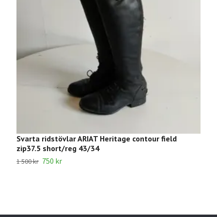
Svarta ridstövlar ARIAT Heritage contour field
B
zip37.5 short/reg 43/34
5
750 kr
1 500 kr