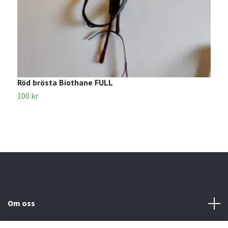
Röd brösta Biothane FULL
B
100 kr
3
Om oss