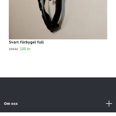
Svart förbygel full
B
100 kr
3
150 kr
Om oss