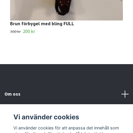
Brun förbygel med bling FULL
S
200 kr
2
300 kr
Om oss
Kundtjänst
Vi använder cookies
Kontakta oss
Vi använder cookies för att anpassa det innehåll som