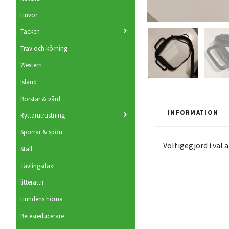
Huvor
Täcken
Trav och körning
Western
Island
Borstar & vård
INFORMATION
Ryttarutrustning
Sporrar & spön
Voltigegjord i väl 
Stall
Tävlingsdax!
litteratur
Hundens hörna
Betesreducerare