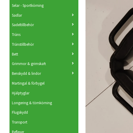
Selar - Sportkörning
Sadlar
Sadeltillbehör
Träns
Tränstillbehör
Bett
Grimmor & grimskaft
Benskydd & lindor
Martingal & förbygel
Hjälptyglar
Longering & tömkörning
Flugskydd
Transport
Reflexer