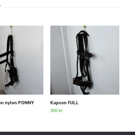
on nylon PONNY
Kapson FULL
Lon
300 kr
60 k