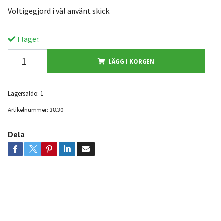
Voltigegjord i väl använt skick.
I lager.
LÄGG I KORGEN
Lagersaldo:
1
Artikelnummer:
38.30
Dela