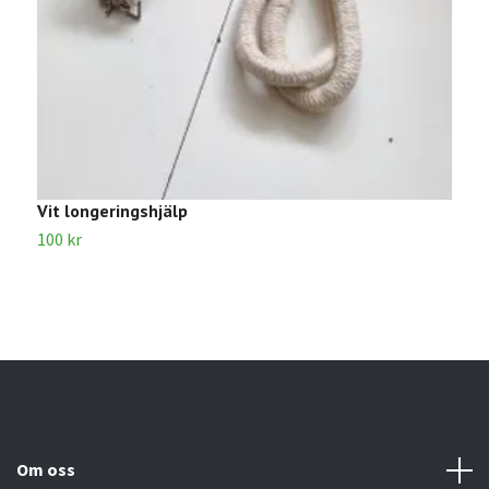
Vit longeringshjälp
K
100 kr
5
Om oss