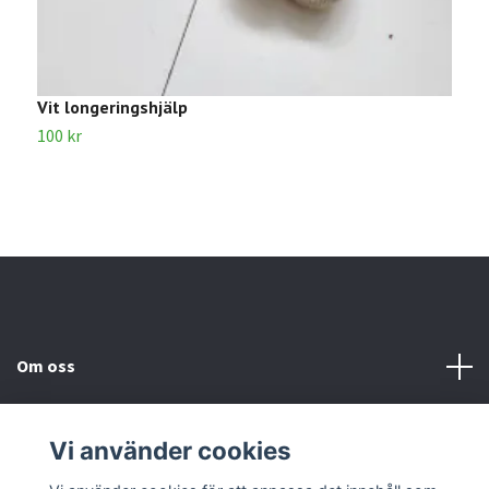
Vit longeringshjälp
V
100 kr
6
Om oss
Kundtjänst
Vi använder cookies