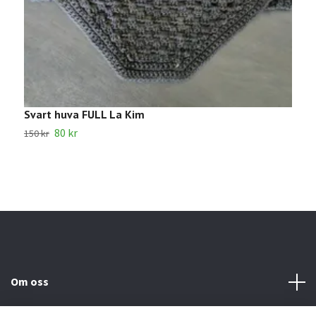
Svart huva FULL La Kim
G
80 kr
1
150 kr
Om oss