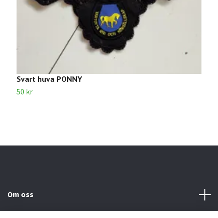
Svart huva PONNY
S
50 kr
6
Om oss