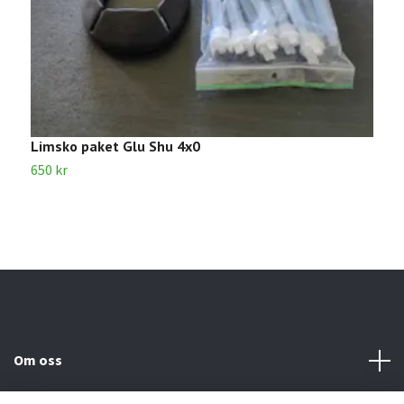
Limsko paket Glu Shu 4x0
S
650 kr
6
Om oss