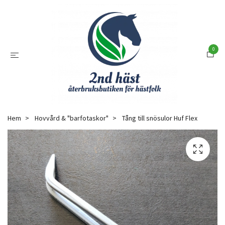
0
Hem
Hovvård & "barfotaskor"
Tång till snösulor Huf Flex