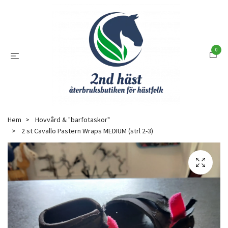
0
Hem
Hovvård & "barfotaskor"
2 st Cavallo Pastern Wraps MEDIUM (strl 2-3)