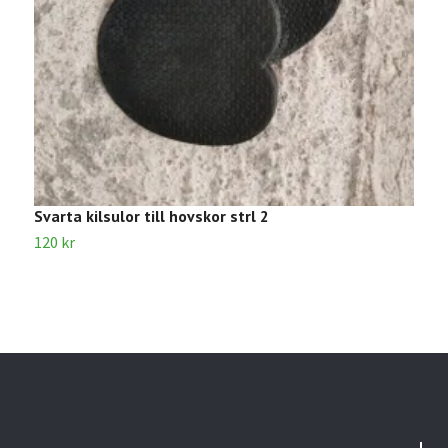
Svarta kilsulor till hovskor strl 2
S
120 kr
1