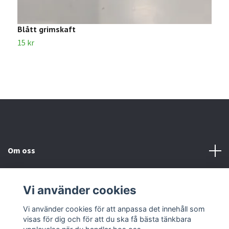
Blått grimskaft
G
15 kr
1
Om oss
Kundtjänst
Vi använder cookies
Kontakta oss
Vi använder cookies för att anpassa det innehåll som
visas för dig och för att du ska få bästa tänkbara