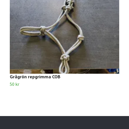
Grågrön repgrimma COB
R
50 kr
5