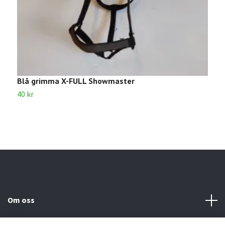
Blå grimma X-FULL Showmaster
G
40 kr
5
Om oss