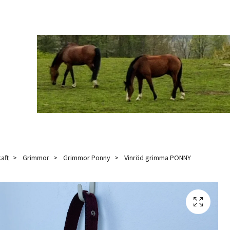
aft
Grimmor
Grimmor Ponny
Vinröd grimma PONNY