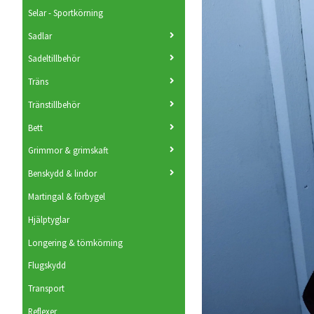
Selar - Sportkörning
Sadlar
Sadeltillbehör
Träns
Tränstillbehör
Bett
Grimmor & grimskaft
Benskydd & lindor
Martingal & förbygel
Hjälptyglar
Longering & tömkörning
Flugskydd
Transport
Reflexer