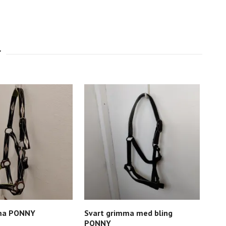
mma PONNY
Svart grimma med bling
Bru
PONNY
PO