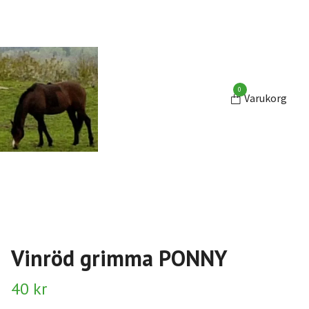
0
Varukorg
Vinröd grimma PONNY
40 kr