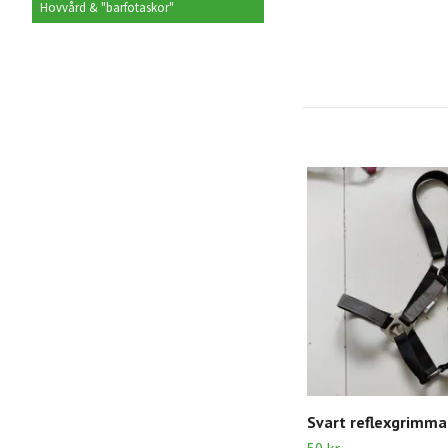
Hovvård & "barfotaskor"
Svart reflexgrimm