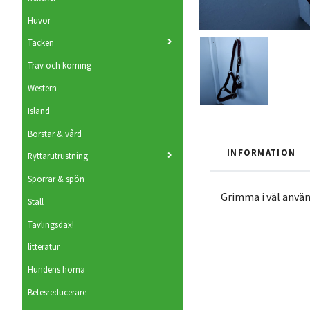
Huvor
Täcken
Trav och körning
Western
Island
Borstar & vård
INFORMATION
Ryttarutrustning
Sporrar & spön
Grimma i väl använ
Stall
Tävlingsdax!
litteratur
Hundens hörna
Betesreducerare