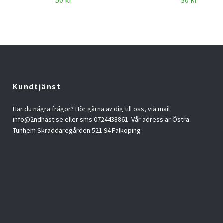
50 kr
30 kr
Kundtjänst
Har du några frågor? Hör gärna av dig till oss, via mail
info@2ndhast.se
eller sms 0724438861. Vår adress är Östra
Tunhem Skräddaregården 521 94 Falköping