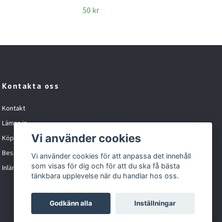
50 kr
100 
Kontakta oss
Kontakt
Lämna in
Vi använder cookies
Köpvillkor
Besöka oss
Vi använder cookies för att anpassa det innehåll
som visas för dig och för att du ska få bästa
Inlämningskund formulär
tänkbara upplevelse när du handlar hos oss.
Godkänn alla
Inställningar