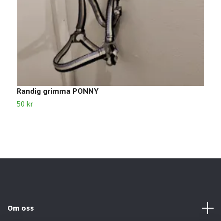
Randig grimma PONNY
G
50 kr
5
Om oss