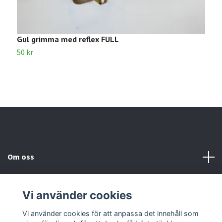
Gul grimma med reflex FULL
R
50 kr
3
Om oss
Kundtjänst
Vi använder cookies
Kontakta oss
Vi använder cookies för att anpassa det innehåll som