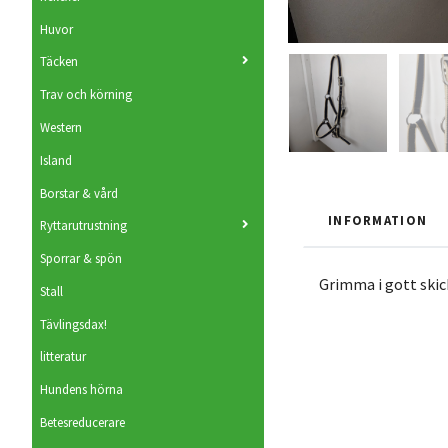
Huvor
Täcken
Trav och körning
Western
Island
Borstar & vård
INFORMATION
Ryttarutrustning
Sporrar & spön
Grimma i gott skic
Stall
Tävlingsdax!
litteratur
Hundens hörna
Betesreducerare