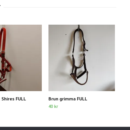
 Shires FULL
Brun grimma FULL
Sva
40 kr
40 k