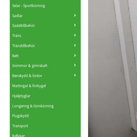
Selar - Sportkörning
Sadlar
Sadeltillbehör
Träns
Tränstillbehör
Bett
Grimmor & grimskaft
Benskydd & lindor
Martingal & förbygel
Hjälptyglar
Longering & tömkörning
Flugskydd
Transport
Reflexer