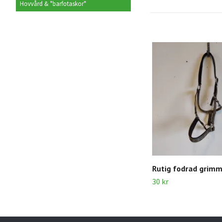
Hovvård & "barfotaskor"
Rutig fodrad grim
30 kr