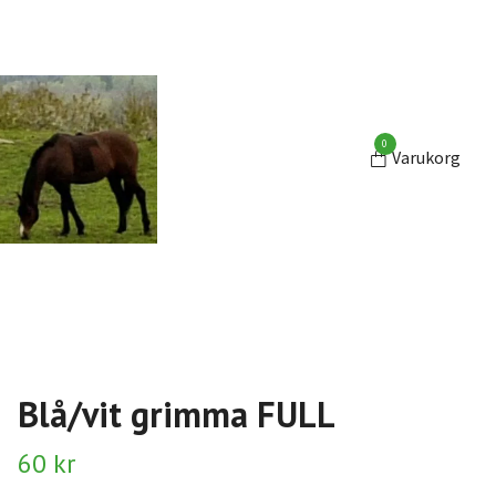
0
Varukorg
Blå/vit grimma FULL
60 kr