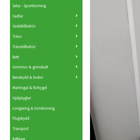
Selar - Sportkörning
Sadlar
Sadeltillbehör
Träns
Tränstillbehör
Bett
Grimmor & grimskaft
Benskydd & lindor
Martingal & förbygel
Hjälptyglar
Longering & tömkörning
Flugskydd
Transport
Reflexer