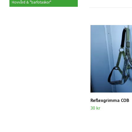
Hovvård & "barfotaskor"
Reflexgrimma COB
30 kr