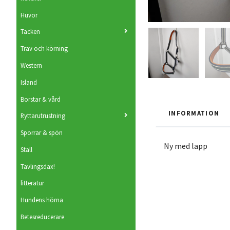
Huvor
Täcken
Trav och körning
Western
Island
Borstar & vård
INFORMATION
Ryttarutrustning
Sporrar & spön
Ny med lapp
Stall
Tävlingsdax!
litteratur
Hundens hörna
Betesreducerare