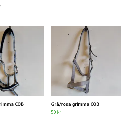
grimma COB
Grå/rosa grimma COB
Blå
COB
50 kr
60 k