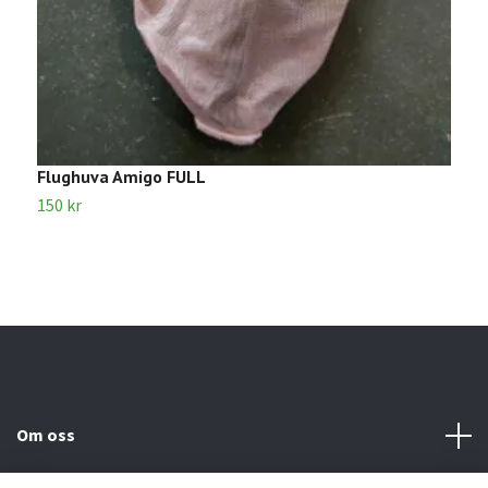
Flughuva Amigo FULL
F
150 kr
2
Om oss