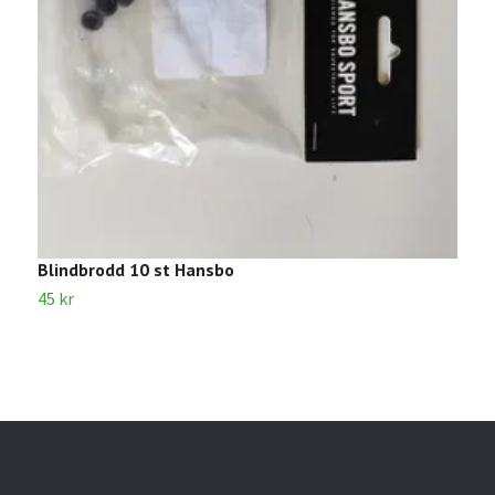
Blindbrodd 10 st Hansbo
S
45 kr
1