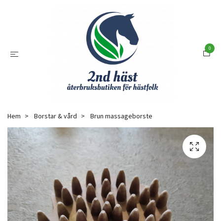
0
Hem
Borstar & vård
Brun massageborste