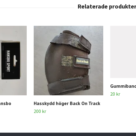
Gummiban
20 kr
ansbo
Hasskydd höger Back On Track
200 kr