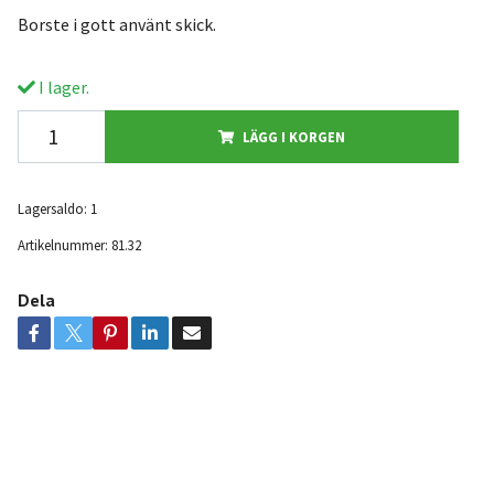
Borste i gott använt skick.
I lager.
LÄGG I KORGEN
Lagersaldo:
1
Artikelnummer:
81.32
Dela