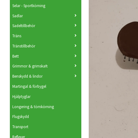
Selar - Sportkörning
Sadlar
Sadeltillbehör
Träns
Tränstillbehör
Bett
Grimmor & grimskaft
Benskydd & lindor
Martingal & förbygel
Hjälptyglar
Longering & tömkörning
Flugskydd
Transport
Reflexer