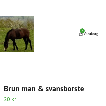
0
Varukorg
Brun man & svansborste
20 kr