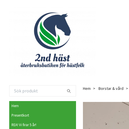
Hem
Borstar & vård
Hem
Presentkort
REA! Vi firar 5 år!