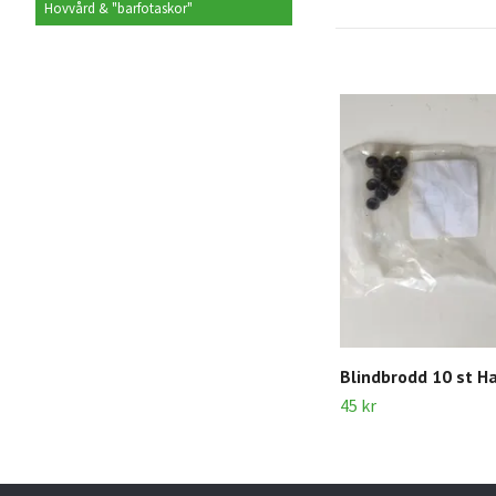
Hovvård & "barfotaskor"
Blindbrodd 10 st H
45 kr