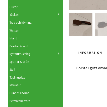
Huvor
Täcken
Trav och körning
Western
Island
Borstar & vård
INFORMATION
Ryttarutrustning
Sporrar & spön
Borste i gott använ
Stall
Tävlingsdax!
litteratur
Hundens hörna
Betesreducerare