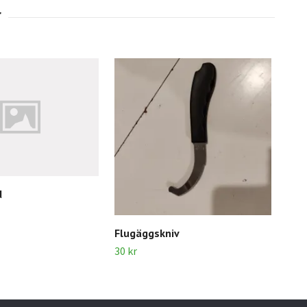
d
Flugäggskniv
Pig
30 kr
20 k