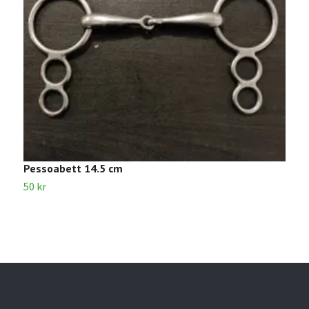
Pessoabett 14.5 cm
W
50 kr
1