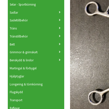
Selar - Sportkörning
Sadlar
Sadeltillbehör
Träns
Tränstillbehör
Bett
Grimmor & grimskaft
Benskydd & lindor
Martingal & förbygel
Hjälptyglar
Longering & tömkörning
Flugskydd
Transport
Reflexer