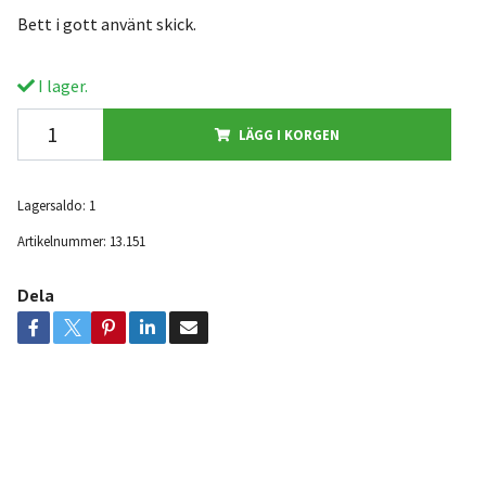
Bett i gott använt skick.
I lager.
LÄGG I KORGEN
Lagersaldo:
1
Artikelnummer:
13.151
Dela