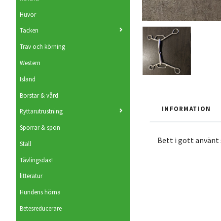
Huvor
Täcken
Trav och körning
Western
Island
Borstar & vård
INFORMATION
Ryttarutrustning
Sporrar & spön
Bett i gott använt 
Stall
Tävlingsdax!
litteratur
Hundens hörna
Betesreducerare