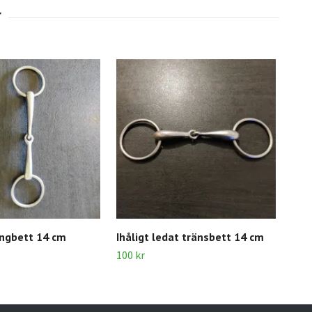
ongbett 14 cm
Ihåligt ledat tränsbett 14 cm
Tjo
100 kr
100 