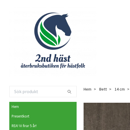
Hem
Bett
14 cm
Hem
Presentkort
REA! Vi firar 5 år!