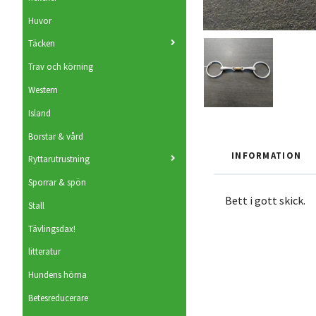
Huvor
Täcken
Trav och körning
Western
Island
Borstar & vård
INFORMATION
Ryttarutrustning
Sporrar & spön
Bett i gott skick.
Stall
Tävlingsdax!
litteratur
Hundens hörna
Betesreducerare