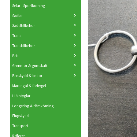
Selar - Sportkörning
Sadlar
Sadeltillbehör
Träns
Tränstillbehör
Bett
Grimmor & grimskaft
Benskydd & lindor
Martingal & förbygel
Hjälptyglar
Longering & tömkörning
Flugskydd
Transport
Reflexer