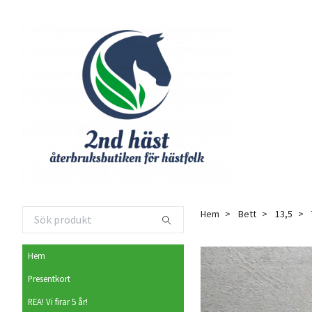
Hem
Bett
13,5
Hem
Presentkort
REA! Vi firar 5 år!