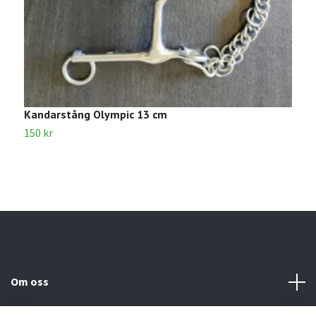
Kandarstång Olympic 13 cm
T
150 kr
1
Om oss