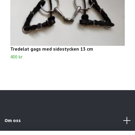
Tredelat gags med sidostycken 13 cm
T
400 kr
1
Om oss