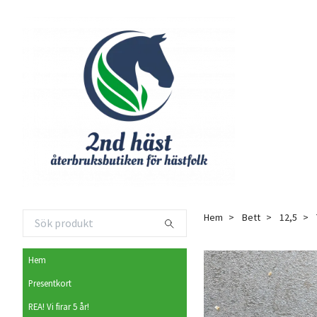
Hem
Bett
12,5
Hem
Presentkort
REA! Vi firar 5 år!