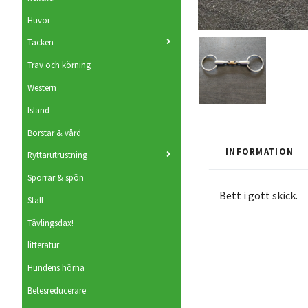
Huvor
Täcken
Trav och körning
Western
Island
Borstar & vård
INFORMATION
Ryttarutrustning
Sporrar & spön
Bett i gott skick.
Stall
Tävlingsdax!
litteratur
Hundens hörna
Betesreducerare