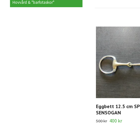
Hovvård & "barfotaskor"
Eggbett 12.5 cm S
SENSOGAN
400 kr
500 kr