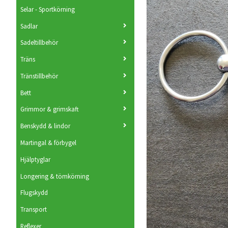
Selar - Sportkörning
Sadlar
Sadeltillbehör
Träns
Tränstillbehör
Bett
Grimmor & grimskaft
Benskydd & lindor
Martingal & förbygel
Hjälptyglar
Longering & tömkörning
Flugskydd
Transport
Reflexer