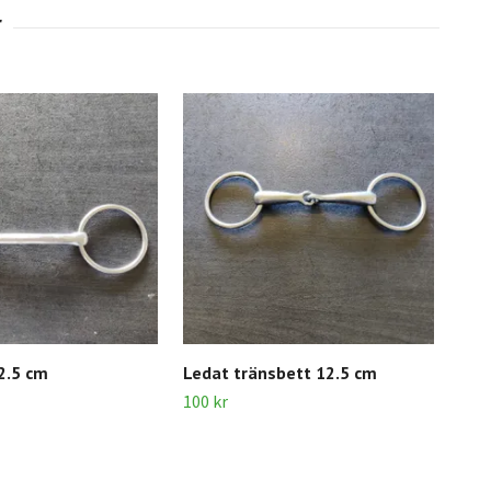
2.5 cm
Ledat tränsbett 12.5 cm
Led
100 kr
100 