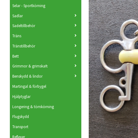
Selar - Sportkörning
Sadlar
Sadeltillbehör
Träns
Tränstillbehör
Bett
Grimmor & grimskaft
Benskydd & lindor
Martingal & förbygel
Hjälptyglar
Longering & tömkörning
Flugskydd
Transport
Reflexer