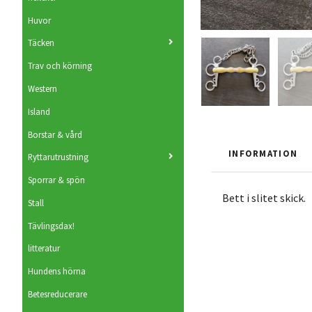
Huvor
Täcken
Trav och körning
Western
Island
Borstar & vård
INFORMATION
Ryttarutrustning
Sporrar & spön
Bett i slitet skick.
Stall
Tävlingsdax!
litteratur
Hundens hörna
Betesreducerare