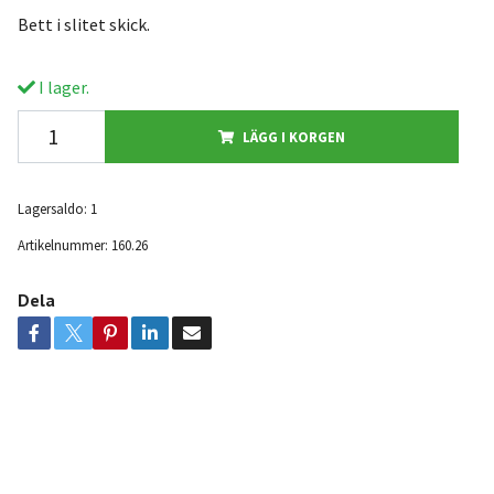
Bett i slitet skick.
I lager.
LÄGG I KORGEN
Lagersaldo:
1
Artikelnummer:
160.26
Dela