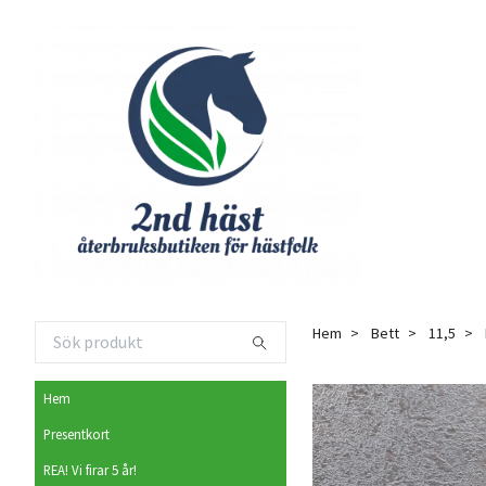
Hem
Bett
11,5
Hem
Presentkort
REA! Vi firar 5 år!