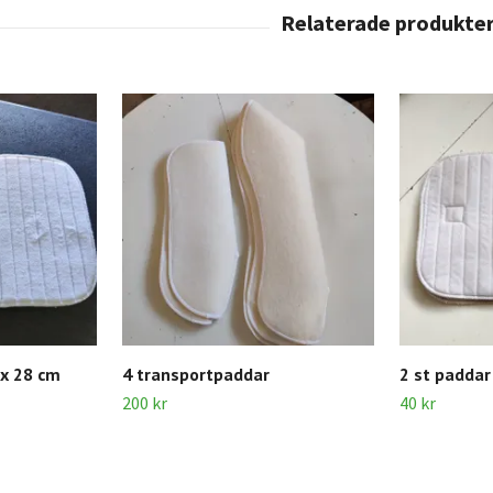
 x 28 cm
4 transportpaddar
2 st padda
200 kr
40 kr