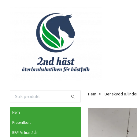
Hem
Benskydd & lindo
Hem
Presentkort
REA! Vi firar 5 år!