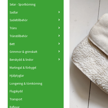
Selar - Sportkörning
Sadlar
Sadeltillbehör
Träns
Tränstillbehör
Bett
Grimmor & grimskaft
Benskydd & lindor
Martingal & förbygel
Hjälptyglar
Longering & tömkörning
Flugskydd
Transport
Reflexer