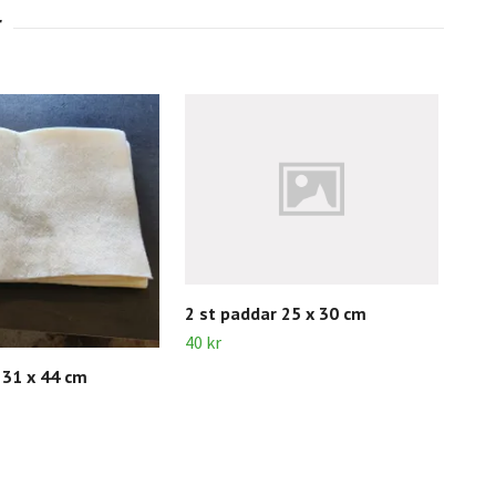
2 st paddar 25 x 30 cm
40 kr
 31 x 44 cm
4 S
Käl
80 k