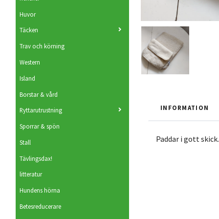
Huvor
Täcken
Trav och körning
Western
Island
Borstar & vård
INFORMATION
Ryttarutrustning
Sporrar & spön
Paddar i gott skic
Stall
Tävlingsdax!
litteratur
Hundens hörna
Betesreducerare