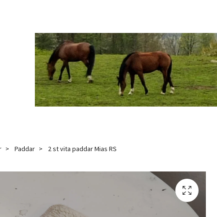
r
Paddar
2 st vita paddar Mias RS