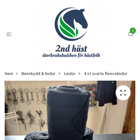
0
Hem
Benskydd & lindor
Lindor
4 st svarta fleecelindor