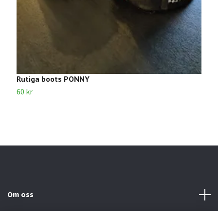
Rutiga boots PONNY
S
60 kr
6
Om oss