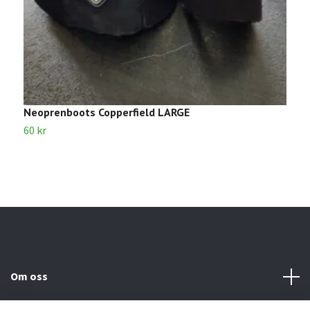
Neoprenboots Copperfield LARGE
B
60 kr
5
Om oss