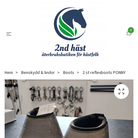
0
Hem
Benskydd & lindor
Boots
2 st reflexboots PONNY